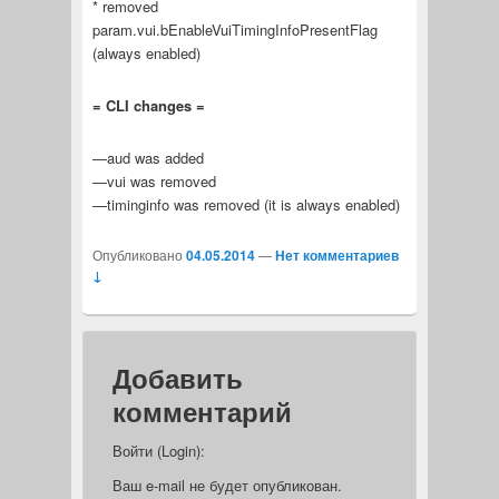
* removed
param.vui.bEnableVuiTimingInfoPresentFlag
(always enabled)
= CLI changes =
—aud was added
—vui was removed
—timinginfo was removed (it is always enabled)
Опубликовано
04.05.2014
—
Нет комментариев
↓
Добавить
комментарий
Войти (Login):
Ваш e-mail не будет опубликован.