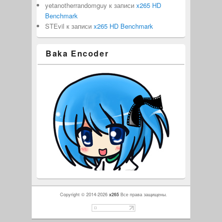
yetanotherrandomguy
к записи
x265 HD
Benchmark
STEvil
к записи
x265 HD Benchmark
Baka Encoder
Copyright © 2014-2026
x265
Все права защищены.