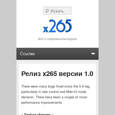
Искать
Всё о современном кодеке
Главное меню
Перейти к основному содержимому
Перейти к дополнительному содержимому
Релиз x265 версии 1.0
There were many bugs fixed since the 0.9 tag,
particularly in rate control and Main10 mode
decision. There have been a couple of minor
performance improvements.
= Feature changes =