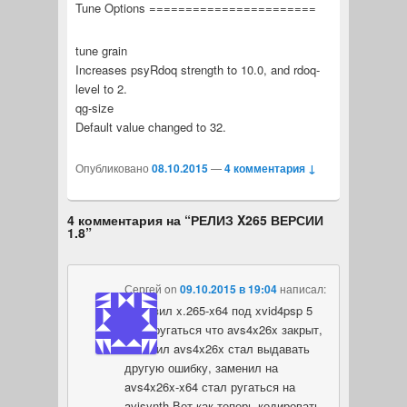
Tune Options =======================
tune grain
Increases psyRdoq strength to 10.0, and rdoq-
level to 2.
qg-size
Default value changed to 32.
Опубликовано
08.10.2015
—
4 комментария ↓
4 комментария на “
РЕЛИЗ X265 ВЕРСИИ
1.8
”
Сергей
on
09.10.2015 в 19:04
написал:
Обновил x.265-x64 под xvid4psp 5
стал ругаться что avs4x26x закрыт,
обновил avs4x26x стал выдавать
другую ошибку, заменил на
avs4x26x-x64 стал ругаться на
avisynth.Вот как теперь кодировать