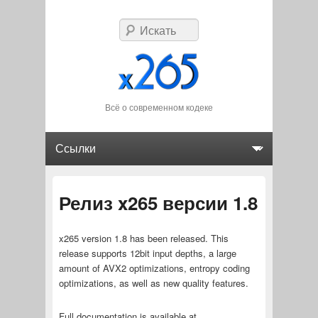
Искать
Всё о современном кодеке
Главное меню
Перейти к основному содержимому
Перейти к дополнительному содержимому
Релиз x265 версии 1.8
x265 version 1.8 has been released. This
release supports 12bit input depths, a large
amount of AVX2 optimizations, entropy coding
optimizations, as well as new quality features.
Full documentation is available at