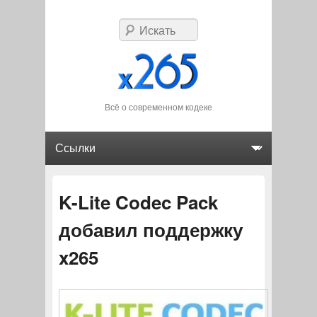
Искать
Всё о современном кодеке
Главное меню
Перейти к основному содержимому
Перейти к дополнительному содержимому
K-Lite Codec Pack
добавил поддержку
x265