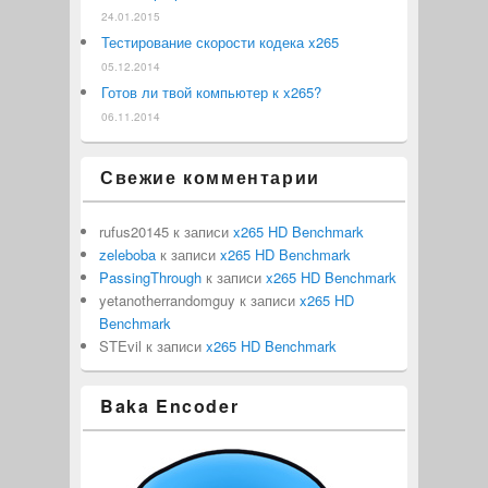
24.01.2015
Тестирование скорости кодека x265
05.12.2014
Готов ли твой компьютер к x265?
06.11.2014
Свежие комментарии
rufus20145
к записи
x265 HD Benchmark
zeleboba
к записи
x265 HD Benchmark
PassingThrough
к записи
x265 HD Benchmark
yetanotherrandomguy
к записи
x265 HD
Benchmark
STEvil
к записи
x265 HD Benchmark
Baka Encoder