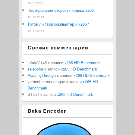
24.01.2015
Тестирование скорости кодека x265
05.12.2014
Готов ли твой компьютер к x265?
06.11.2014
Свежие комментарии
rufus20145
к записи
x265 HD Benchmark
zeleboba
к записи
x265 HD Benchmark
PassingThrough
к записи
x265 HD Benchmark
yetanotherrandomguy
к записи
x265 HD
Benchmark
STEvil
к записи
x265 HD Benchmark
Baka Encoder