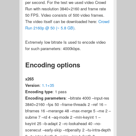
per second. For the test we used video Crowd
Run with resolution 3840×2160 and frame rate
50 FPS. Video consists of 500 video frames.
The video itself can be downloaded here:
Crowd
Run 2160p @ 50 (~ 5.8 GB)
.
Extremely low bitrate Is used to encode video
for such parameters: 4000kbps.
Encoding options
x265
Version
:
1.1+35
Encoding type
: 1 pass
Encoding parameters
: –bitrate 4000 –input-res
3840×2160 –fps 50 –frame-threads 2 –ref 16 –
bframes 16 –merange 48 –max-merge 5 –me 2 –
subme 7 –rd 4 –aq-mode 2 –min-keyint 1 –
keyint 25 –b-adapt 2 –rc-lookahead 40 –no-
scenecut –early-skip –rdpenalty 2 –tu-intra-depth