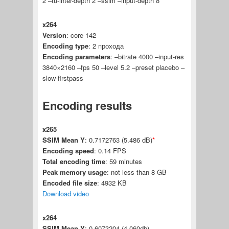
2 –tu-inter-depth 2 –ssim –input-depth 8
x264
Version
: core 142
Encoding type
: 2 прохода
Encoding parameters
: –bitrate 4000 –input-res
3840×2160 –fps 50 –level 5.2 –preset placebo –
slow-firstpass
Encoding results
x265
SSIM Mean Y
: 0.7172763 (5.486 dB)
*
Encoding speed
: 0.14 FPS
Total encoding time
: 59 minutes
Peak memory usage
: not less than 8 GB
Encoded file size
: 4932 KB
Download video
x264
SSIM Mean Y
: 0.6073204 (4.060db)