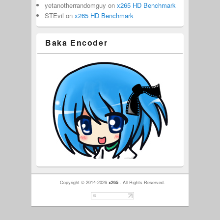
yetanotherrandomguy
on
x265 HD Benchmark
STEvil
on
x265 HD Benchmark
Baka Encoder
Copyright © 2014-2026
x265
. All Rights Reserved.