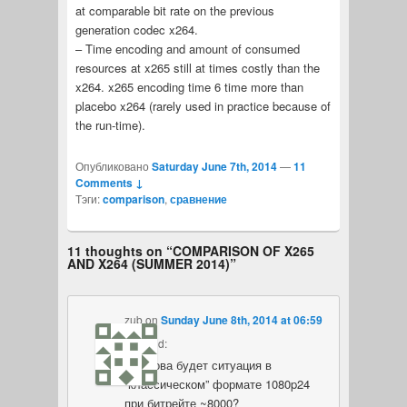
at comparable bit rate on the previous
generation codec x264.
– Time encoding and amount of consumed
resources at x265 still at times costly than the
x264. x265 encoding time 6 time more than
placebo x264 (rarely used in practice because of
the run-time).
Опубликовано
Saturday June 7th, 2014
—
11
Comments ↓
Тэги:
comparison
,
сравнение
11 thoughts on “
COMPARISON OF X265
AND X264 (SUMMER 2014)
”
zub
on
Sunday June 8th, 2014 at 06:59
PM
said:
А какова будет ситуация в
“классическом” формате 1080p24
при битрейте ~8000?