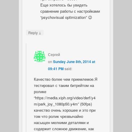
Еще хотелось бы увидеть
сравнение работы с настройками
“psychovisual optimization” 😉
↓
Reply
Сергей
on
Sunday June 8th, 2014 at
09:41 PM
said:
Качество более чем приемлемое.Я
тестировал с таким битрейтом на
ролике
“https://media.xiph.org/video/derf/y4
m/park_joy_1080p50.y4m” (50fps)
качество очень хорошее и это при
том что ролик чрезвычайно
насыщен мелкими деталями и
содержит сложное движение, как