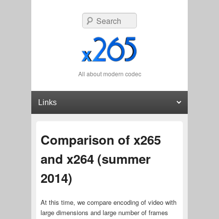
Search
All about modern codec
Primary menu
Skip to primary content
Skip to secondary content
Comparison of x265
and x264 (summer
2014)
At this time, we compare encoding of video with
large dimensions and large number of frames