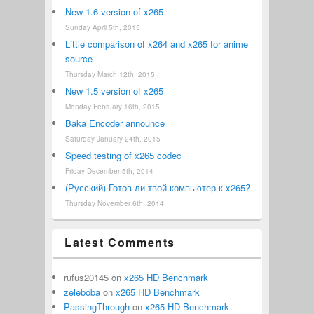
New 1.6 version of x265
Sunday April 5th, 2015
Little comparison of x264 and x265 for anime
source
Thursday March 12th, 2015
New 1.5 version of x265
Monday February 16th, 2015
Baka Encoder announce
Saturday January 24th, 2015
Speed testing of x265 codec
Friday December 5th, 2014
(Русский) Готов ли твой компьютер к x265?
Thursday November 6th, 2014
Latest Comments
rufus20145
on
x265 HD Benchmark
zeleboba
on
x265 HD Benchmark
PassingThrough
on
x265 HD Benchmark