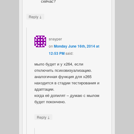
сейчас?
↓
Reply
snayper
on
Monday June 16th, 2014 at
12:53 PM
said:
мыло будет и у х264, если
отключить психовизуализацию.
аналогичная функция для х265
находится в стадии тестирования и
адаптации.
когда её допилят – думаю с мылом
будет покончено.
↓
Reply