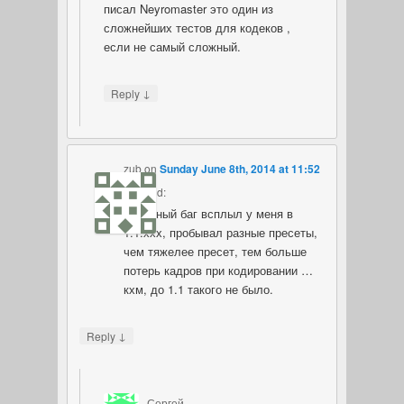
писал Neyromaster это один из
сложнейших тестов для кодеков ,
если не самый сложный.
↓
Reply
zub
on
Sunday June 8th, 2014 at 11:52
PM
said:
Странный баг всплыл у меня в
1.1.ххх, пробывал разные пресеты,
чем тяжелее пресет, тем больше
потерь кадров при кодировании …
кхм, до 1.1 такого не было.
↓
Reply
Сергей