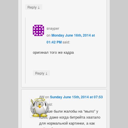
↓
Reply
snayper
on
Monday June 16th, 2014 at
01:42 PM
said:
оригинал того же кадра
↓
Reply
AW
on
Sunday June 15th, 2014 at 07:53
PM
said:
Раньше были жалобы на “мыло” у
x265, даже когда битрейта хватало
для нормальной картинки, а как