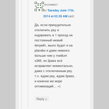
пессимист
on
Tuesday June 17th,
2014 at 02:26 AM
said:
Да, если принудительно
отключить psy и
кодировать в 1 проход на
постоянный низкий
битрейт, мыло будет и на
placebo и даже немного
больше чем у medium
x265, но 2pass всё
исправляет моментально,
даже с отключенным psy.
т.ч. ждем psy, ждем 2pass,
и конечно же море
оптимизаций… =)
↓
Reply