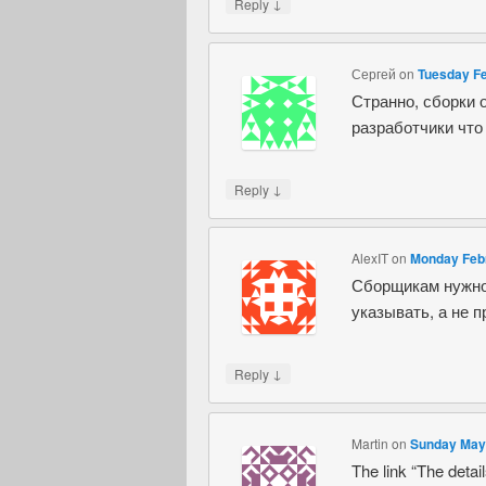
↓
Reply
Сергей
on
Tuesday Fe
Странно, сборки 
разработчики что
↓
Reply
AlexIT
on
Monday Febr
Сборщикам нужно 
указывать, а не 
↓
Reply
Martin
on
Sunday May 
The link “The detai