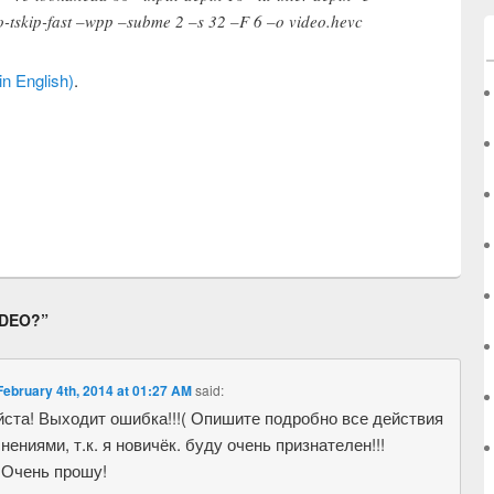
o-tskip-fast –wpp –subme 2 –s 32 –F 6 –o video.hevc
in English)
.
IDEO?
”
ebruary 4th, 2014 at 01:27 AM
said:
ста! Выходит ошибка!!!( Опишите подробно все действия
снениями, т.к. я новичёк. буду очень признателен!!!
.Очень прошу!