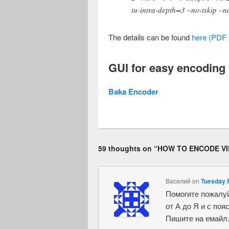
tu-intra-depth=3 –no-tskip –n
The details can be found
here (PDF 
GUI for easy encoding
Baka Encoder
59 thoughts on “
HOW TO ENCODE V
Василий
on
Tuesday F
Помогите пожалуй
от А до Я и с поя
Пишите на емайл