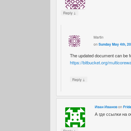
↓
Reply
Martin
on
Sunday May 4th, 20
The updated document can be f
https://bitbucket.org/multicore
↓
Reply
Иван Иванов
on
Frid
А где ссылки на 
↓
Reply