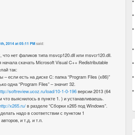
th, 2014 at 05:11 PM
said:
 что нет фаликов типа msvcp120.dll или msvcr120.dll.
начала скачать Microsoft Visual C++ Redistributable
лай так:
– если есть на диске C: папка “Program Files (x86)”
ько одна “Program Files” – значит 32.
ttp://softreview.ucoz.ru/load/10-1-0-196
версии 2013 (64
ем что выяснилось в пункте 1. ) и устанавливаешь.
http://x265.ru/
в разделе “Сборки x265 под Windows”.
 делать надо в соответствии с пунктом 1
второв, и т.д. и т.п.