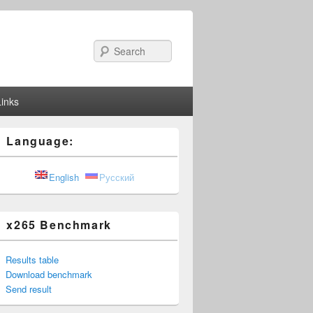
Search
Links
Language:
English
Русский
x265 Benchmark
Results table
Download benchmark
Send result