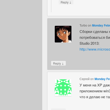
↓
Reply
Turbo
on
Monday Febru
Сборки сделаны н
потребоваться биб
Studio 2013:
http://www.micros
↓
Reply
Сергей
on
Monday Feb
У меня на XP даж
приложением win3
что я делаю не т