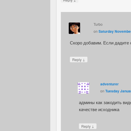
Turbo
on
Saturday November
Скоро добавим. Если дадите 
↓
Reply
adventurer
on
Tuesday Januar
админы как закодить виде
качестве исходника
↓
Reply