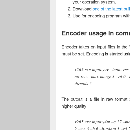
your operation system.
Download
one of the latest bu
Use for encoding program with 
Encoder usage in com
Encoder takes on input files in th
must be set. Encoding is started us
x265.exe input.yuv –input-res
no-rect –max-merge 3 –rd 0 –t
threads 2
The output is a file in raw format
higher quality:
x265.exe input.y4m –q 17 –me
2 –me 3 –b 6 –b-adapt 1 –rd 