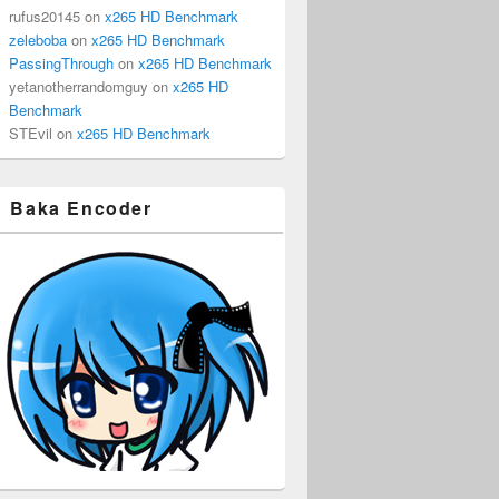
rufus20145
on
x265 HD Benchmark
zeleboba
on
x265 HD Benchmark
PassingThrough
on
x265 HD Benchmark
yetanotherrandomguy
on
x265 HD
Benchmark
STEvil
on
x265 HD Benchmark
Baka Encoder