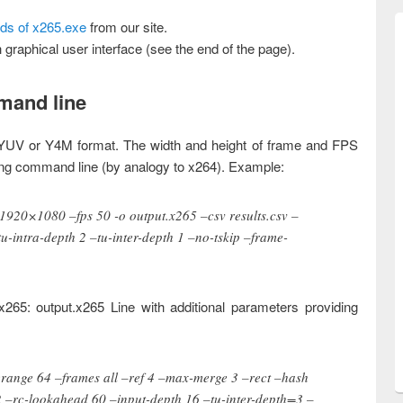
ilds of x265.exe
from our site.
graphical user interface (see the end of the page).
mand line
e YUV or Y4M format. The width and height of frame and FPS
ing command line (by analogy to x264). Example:
 1920×1080 –fps 50 -o output.x265 –csv results.csv –
u-intra-depth 2 –tu-inter-depth 1 –no-tskip –frame-
 x265: output.x265 Line with additional parameters providing
range 64 –frames all –ref 4 –max-merge 3 –rect –hash
2 –rc-lookahead 60 –input-depth 16 –tu-inter-depth=3 –