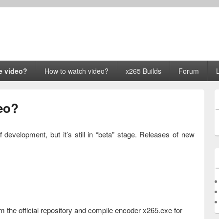
e video?
How to watch video?
x265 Builds
Forum
eo?
 development, but it’s still in “beta” stage. Releases of new
 the official repository and compile encoder x265.exe for